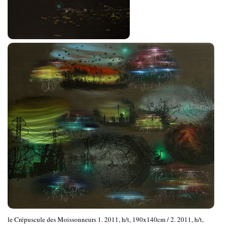
le Crépuscule des Moissonneurs 1. 2011, h/t, 190x140cm / 2. 2011, h/t,