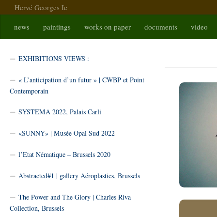
Hervé Georges Ic
Skip to content
news
paintings
works on paper
documents
video
EXHIBI
EXHIBITIONS VIEWS :
« L’anticipation d’un futur » | CWBP et Point
Contemporain
SYSTEMA 2022, Palais Carli
«SUNNY» | Musée Opal Sud 2022
l’Etat Nématique – Brussels 2020
Abstracted#1 | gallery Aéroplastics, Brussels
The Power and The Glory | Charles Riva
Collection, Brussels