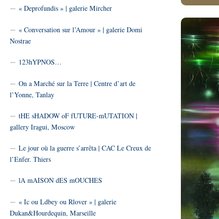
« Deprofundis » | galerie Mircher
« Conversation sur l’Amour » | galerie Domi
Nostrae
123hYPNOS…
On a Marché sur la Terre | Centre d’art de
l’Yonne, Tanlay
tHE sHADOW oF fUTURE-mUTATION |
gallery Iragui, Moscow
Le jour où la guerre s’arrêta | CAC Le Creux de
l’Enfer. Thiers
lA mAISON dES mOUCHES
« Ic ou Ldbey ou Rlover » | galerie
Dukan&Hourdequin, Marseille