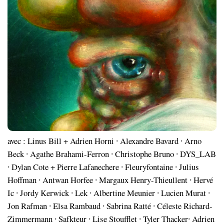
avec : Linus Bill + Adrien Horni ⸱ Alexandre Bavard ⸱ Arno
Beck ⸱ Agathe Brahami-Ferron ⸱ Christophe Bruno ⸱ DYS_LAB
⸱ Dylan Cote + Pierre Lafanechere ⸱ Fleuryfontaine ⸱ Julius
Hoffman ⸱ Antwan Horfee ⸱ Margaux Henry-Thieullent ⸱ Hervé
Ic ⸱ Jordy Kerwick ⸱ Lek ⸱ Albertine Meunier ⸱ Lucien Murat ⸱
Jon Rafman ⸱ Elsa Rambaud ⸱ Sabrina Ratté ⸱ Céleste Richard-
Zimmermann ⸱ Safkteur ⸱ Lise Stoufflet ⸱ Tyler Thacker⸱ Adrien