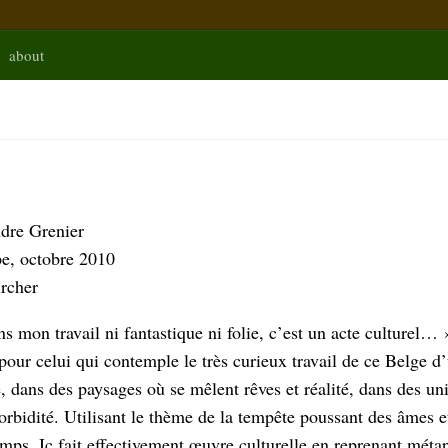
about
IER
dre Grenier
pe, octobre 2010
rcher
ns mon travail ni fantastique ni folie, c’est un acte culturel… 
our celui qui contemple le très curieux travail de ce Belge d’u
e, dans des paysages où se mêlent rêves et réalité, dans des un
orbidité. Utilisant le thème de la tempête poussant des âmes
emps, Ic fait effectivement œuvre culturelle en reprenant métap