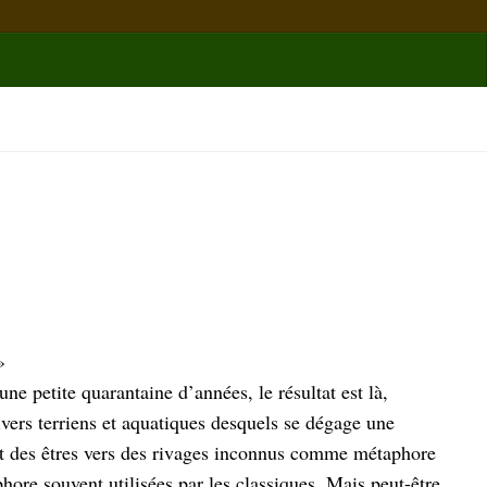
»
ne petite quarantaine d’années, le résultat est là,
ivers terriens et aquatiques desquels se dégage une
 et des êtres vers des rivages inconnus comme métaphore
hore souvent utilisées par les classiques. Mais peut-être