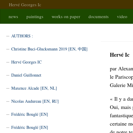
Hervé Georges Ic
Skip to content
news
paintings
works on paper
documents
video
AGREN
AUTHORS :
Christine Buci-Glucksmann 2019 [EN, 中国]
Hervé Ic
Hervé Georges IC
par Alexan
Daniel Guillonnet
le Parisco
Galerie Mi
Maxence Alcade [EN, NL]
« Il y a da
Nicolas Audureau [EN, RU]
Oui, mais p
Frédéric Bouglé [EN]
fantastiqu
certaine m
Frédéric Bouglé [EN]
de notre t