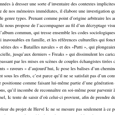
nnées à dresser une sorte d’inventaire des contextes implicites
e de nos mémoires immédiates, il élabore une investigation qua
de genre types. Prenant comme point d’origine arbitraire les 
 Ic nous propose de l’accompagner au fil d’un décryptage visu
d’album commun, qui tresse ensemble les codes sociologiques d
i inavouables en famille, et les références culturelles qui fon
 séries des « Batailles navales » et des «Putti », qui plongea
ficielle, jusqu’aux derniers « Freaks » qui dissimulent les car
passant par les mises en scènes de couples échangistes tirées 
nts « raveurs » d’aujourd’hui, Ic pose les balises d’un chemi
 sous les effets, c’est parce qu’il ne se satisfait pas d’un co
e positionne comme faisant lui-même partie d’une génération 
ons, qu’il incombe de reconnaître en soi-même pour parvenir à 
el, Ic tente de saisir d’où celui-ci provient, afin de prendre d
leur du projet de Hervé Ic ne se mesure pas seulement à ce