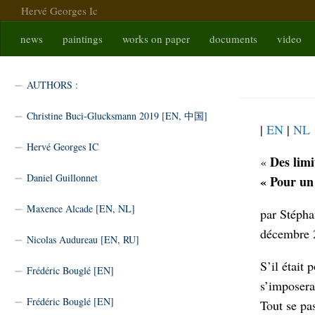
Hervé Georges Ic
Skip to content
news
paintings
works on paper
documents
video
DESLIM
AUTHORS :
Christine Buci-Glucksmann 2019 [EN, 中国]
|
EN
|
NL
Hervé Georges IC
Des limi
«
Daniel Guillonnet
« Pour un
Maxence Alcade [EN, NL]
par Stépha
décembre 
Nicolas Audureau [EN, RU]
S’il était
Frédéric Bouglé [EN]
s’imposera
Frédéric Bouglé [EN]
Tout se pa