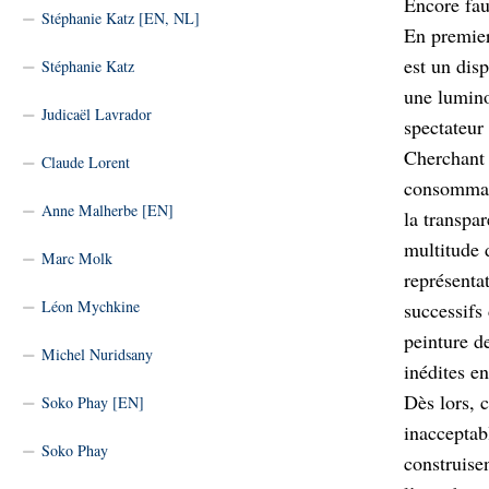
Encore fau
Stéphanie Katz [EN, NL]
En premier
est un disp
Stéphanie Katz
une luminos
Judicaël Lavrador
spectateur 
Cherchant 
Claude Lorent
consommati
Anne Malherbe [EN]
la transpa
multitude d
Marc Molk
représentat
Léon Mychkine
successifs
peinture de
Michel Nuridsany
inédites en
Dès lors, 
Soko Phay [EN]
inacceptab
Soko Phay
construisen