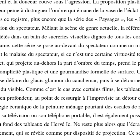
ent et la douceur couve sous l’agression. La proposition plast
eur peine à distinguer l’ombre qui émane de la vase de l’éclat 
s ce registre, plus encore que la série des « Paysages », les «
ion du spectateur. Mêlant la scène de genre actuelle, la référe
iétés dans un bain de sucreries visuelles dignes de tous les c
ine, cette série se pose au-devant du spectateur comme un miro
it le malaise du spectateur, si ce n’est une certaine virtuosité
let, qui projette au-dehors la part d’ombre du temps, prend le 
omplicité plastique et une gourmandise formelle de surface. C’
 se défaire du glacis glamour du cauchemar, puis à se détourne
e du visible. Comme c’est le cas avec certains films, les tabl
 en profondeur, au point de ressurgir à l’improviste au détour 
tégie écranique de la peinture ménage pourtant des escales de 
, sa télévision ou son téléphone portable, il est également poss
 fond des tableaux de Hervé Ic. Ne reste plus alors que l’écr
sement, qui se révèle comme pur dispositif de projection. Ce so