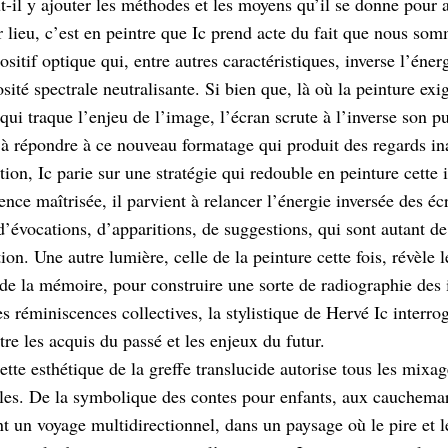
t-il y ajouter les méthodes et les moyens qu’il se donne pour a
 lieu, c’est en peintre que Ic prend acte du fait que nous som
ositif optique qui, entre autres caractéristiques, inverse l’éne
ité spectrale neutralisante. Si bien que, là où la peinture exi
qui traque l’enjeu de l’image, l’écran scrute à l’inverse son pu
à répondre à ce nouveau formatage qui produit des regards inact
on, Ic parie sur une stratégie qui redouble en peinture cette 
rence maîtrisée, il parvient à relancer l’énergie inversée des é
’évocations, d’apparitions, de suggestions, qui sont autant de 
ion. Une autre lumière, celle de la peinture cette fois, révèle 
 de la mémoire, pour construire une sorte de radiographie des 
s réminiscences collectives, la stylistique de Hervé Ic interro
tre les acquis du passé et les enjeux du futur.
cette esthétique de la greffe translucide autorise tous les mix
les. De la symbolique des contes pour enfants, aux cauchemar
t un voyage multidirectionnel, dans un paysage où le pire et le