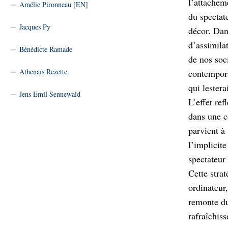
l’attachem
Amélie Pironneau [EN]
du spectat
Jacques Py
décor. Dan
d’assimilat
Bénédicte Ramade
de nos soc
Athenaïs Rezette
contempora
qui lestera
Jens Emil Sennewald
L’effet ref
dans une c
parvient à
l’implicit
spectateur
Cette stra
ordinateur
remonte du
rafraîchis