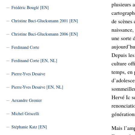
plusieurs a
Frédéric Bouglé [EN]
cartograph
de scènes 
Christine Buci-Glucksmann 2001 [EN]
naissance,
Christine Buci-Glucksmann 2006 [EN]
une sorte 
aujourd’hu
Ferdinand Corte
Depuis les
Ferdinand Corte [EN, NL]
culture of
temps, en 
Pierre-Yves Desaive
d’adolesce
Pierre-Yves Desaive [EN, NL]
sommeillent
Hervé Ic s
Aexandre Grenier
renonciati
générationn
Michel Griscelli
Stéphanie Katz [EN]
Mais l’amp