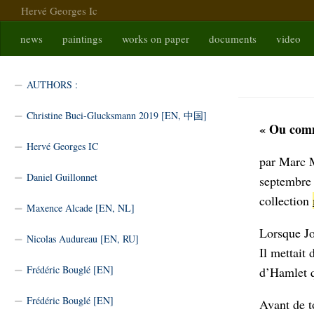
Hervé Georges Ic
Skip to content
news
paintings
works on paper
documents
video
MOLK_
AUTHORS :
Christine Buci-Glucksmann 2019 [EN, 中国]
« Ou comme
Hervé Georges IC
par Marc 
Daniel Guillonnet
septembre
collection
Maxence Alcade [EN, NL]
Lorsque Jo
Nicolas Audureau [EN, RU]
Il mettait
Frédéric Bouglé [EN]
d’Hamlet q
Frédéric Bouglé [EN]
Avant de to