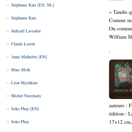
Stéphanie Katz [EN, NL]
« Tandis qu
Stéphanie Katz
Comme inse
Ou comme u
Judicaël Lavrador
William S
Claude Lorent
.
Anne Malherbe [EN]
Marc Molk
Léon Mychkine
Michel Nuridsany
auteurs : 
Soko Phay [EN]
édition : 
17×12 cm, 
Soko Phay