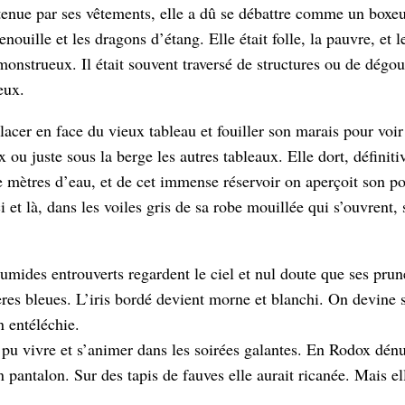
tenue par ses vêtements, elle a dû se débattre comme un boxeur
nouille et les dragons d’étang. Elle était folle, la pauvre, et l
monstrueux. Il était souvent traversé de structures ou de dégou
reux.
placer en face du vieux tableau et fouiller son marais pour voir
x ou juste sous la berge les autres tableaux. Elle dort, définit
e mètres d’eau, et de cet immense réservoir on aperçoit son po
i et là, dans les voiles gris de sa robe mouillée qui s’ouvrent, s
umides entrouverts regardent le ciel et nul doute que ses prune
ères bleues. L’iris bordé devient morne et blanchi. On devine 
n entéléchie.
t pu vivre et s’animer dans les soirées galantes. En Rodox dén
pantalon. Sur des tapis de fauves elle aurait ricanée. Mais el