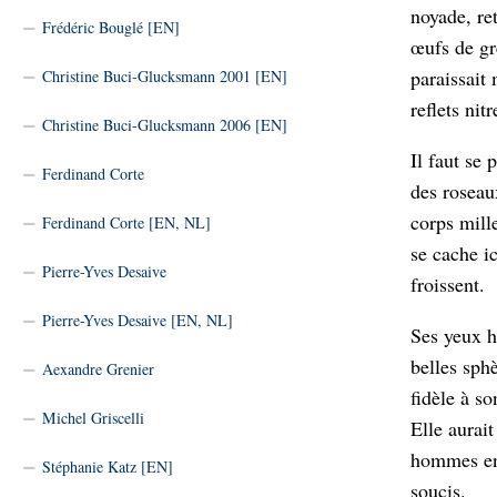
noyade, re
Frédéric Bouglé [EN]
œufs de gre
paraissait 
Christine Buci-Glucksmann 2001 [EN]
reflets nit
Christine Buci-Glucksmann 2006 [EN]
Il faut se 
Ferdinand Corte
des roseau
corps mill
Ferdinand Corte [EN, NL]
se cache ic
Pierre-Yves Desaive
froissent.
Pierre-Yves Desaive [EN, NL]
Ses yeux h
belles sph
Aexandre Grenier
fidèle à so
Michel Griscelli
Elle aurai
hommes en 
Stéphanie Katz [EN]
soucis.